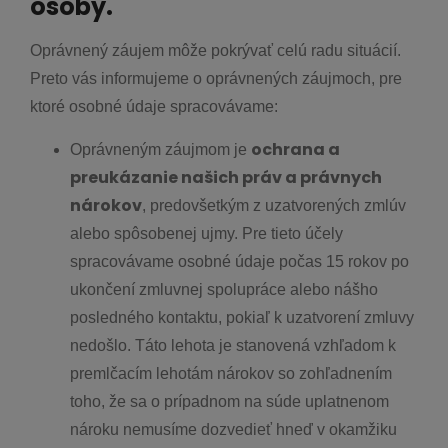
osoby.
Oprávnený záujem môže pokrývať celú radu situácií.
Preto vás informujeme o oprávnených záujmoch, pre
ktoré osobné údaje spracovávame:
ochrana a
Oprávneným záujmom je
preukázanie našich práv a právnych
nárokov
, predovšetkým z uzatvorených zmlúv
alebo spôsobenej ujmy. Pre tieto účely
spracovávame osobné údaje počas 15 rokov po
ukončení zmluvnej spolupráce alebo nášho
posledného kontaktu, pokiaľ k uzatvorení zmluvy
nedošlo. Táto lehota je stanovená vzhľadom k
premlčacím lehotám nárokov so zohľadnením
toho, že sa o prípadnom na súde uplatnenom
nároku nemusíme dozvedieť hneď v okamžiku