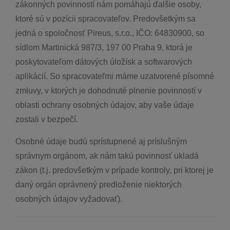
zákonných povinností nám pomáhajú ďalšie osoby,
ktoré sú v pozícii spracovateľov. Predovšetkým sa
jedná o spoločnosť Pireus, s.r.o., IČO: 64830900, so
sídlom Martinická 987/3, 197 00 Praha 9, ktorá je
poskytovateľom dátových úložísk a softwarových
aplikácií. So spracovateľmi máme uzatvorené písomné
zmluvy, v ktorých je dohodnuté plnenie povinností v
oblasti ochrany osobných údajov, aby vaše údaje
zostali v bezpečí.
Osobné údaje budú sprístupnené aj príslušným
správnym orgánom, ak nám takú povinnosť ukladá
zákon (t.j. predovšetkým v prípade kontroly, pri ktorej je
daný orgán oprávnený predloženie niektorých
osobných údajov vyžadovať).