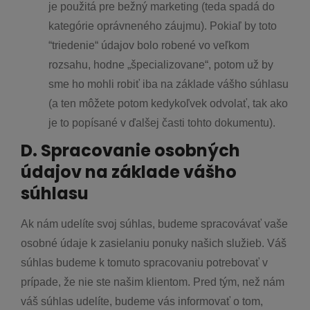
je použitá pre bežný marketing (teda spadá do
kategórie oprávneného záujmu). Pokiaľ by toto
“triedenie“ údajov bolo robené vo veľkom
rozsahu, hodne „špecializovane“, potom už by
sme ho mohli robiť iba na základe vášho súhlasu
(a ten môžete potom kedykoľvek odvolať, tak ako
je to popísané v ďalšej časti tohto dokumentu).
D. Spracovanie osobných
údajov na základe vášho
súhlasu
Ak nám udelíte svoj súhlas, budeme spracovávať vaše
osobné údaje k zasielaniu ponuky našich služieb. Váš
súhlas budeme k tomuto spracovaniu potrebovať v
prípade, že nie ste našim klientom. Pred tým, než nám
váš súhlas udelíte, budeme vás informovať o tom,