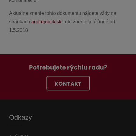
komunikáciu.
Aktuálne znenie tohto dokumentu nájdete vždy na
stránkach
andrejdulik.sk
Toto znenie je účinné od
1.5.2018
Potrebujete rýchlu radu?
KONTAKT
Odkazy