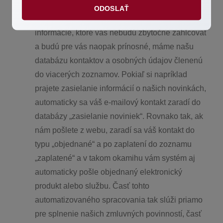
Aby sme vám mohli ponúkať produkty a služby
ODOSLAŤ
na mieru a zasielať vám len také ponuky a
informácie, ktoré vás nebudú zbytočne zahlcovať
a budú pre vás naopak prínosné, máme našu
databázu kontaktov a osobných údajov členenú
do viacerých zoznamov. Pokiaľ si napríklad
prajete zasielanie informácií o našich novinkách,
automaticky sa váš e-mailový kontakt zaradí do
databázy „zasielanie noviniek“. Rovnako tak, ak
nám pošlete z webu, zaradí sa váš kontakt do
typu „objednané“ a po zaplatení do zoznamu
„zaplatené“ a v takom okamihu vám systém aj
automaticky pošle objednaný elektronický
produkt alebo službu. Časť tohto
automatizovaného spracovania tak slúži priamo
pre splnenie našich zmluvných povinností, časť