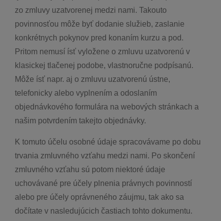
zo zmluvy uzatvorenej medzi nami. Takouto
povinnosťou môže byť dodanie služieb, zaslanie
konkrétnych pokynov pred konaním kurzu a pod.
Pritom nemusí ísť vyložene o zmluvu uzatvorenú v
klasickej tlačenej podobe, vlastnoručne podpísanú.
Môže ísť napr. aj o zmluvu uzatvorenú ústne,
telefonicky alebo vyplnením a odoslaním
objednávkového formulára na webových stránkach a
našim potvrdením takejto objednávky.
K tomuto účelu osobné údaje spracovávame po dobu
trvania zmluvného vzťahu medzi nami. Po skončení
zmluvného vzťahu sú potom niektoré údaje
uchovávané pre účely plnenia právnych povinností
alebo pre účely oprávneného záujmu, tak ako sa
dočítate v nasledujúcich častiach tohto dokumentu.