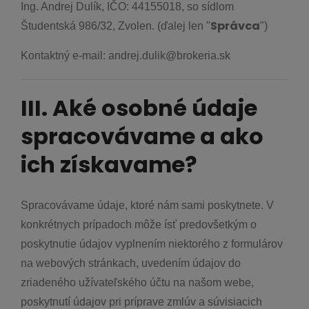
Ing. Andrej Dulík, IČO: 44155018, so sídlom
Správca
Študentská 986/32, Zvolen. (ďalej len "
")
Kontaktný e-mail: andrej.dulik@brokeria.sk
III. Aké osobné údaje
spracovávame a ako
ich získavame?
Spracovávame údaje, ktoré nám sami poskytnete. V
konkrétnych prípadoch môže ísť predovšetkým o
poskytnutie údajov vyplnením niektorého z formulárov
na webových stránkach, uvedením údajov do
zriadeného užívateľského účtu na našom webe,
poskytnutí údajov pri príprave zmlúv a súvisiacich