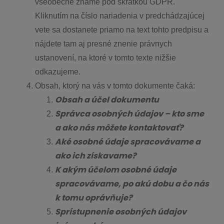
všeobecne známe pod skratkou GDPR.
Kliknutím na číslo nariadenia v predchádzajúcej
vete sa dostanete priamo na text tohto predpisu a
nájdete tam aj presné znenie právnych
ustanovení, na ktoré v tomto texte nižšie
odkazujeme.
Obsah, ktorý na vás v tomto dokumente čaká:
Obsah a účel dokumentu
Správca osobných údajov – kto sme
a ako nás môžete kontaktovať?
Aké osobné údaje spracovávame a
ako ich získavame?
K akým účelom osobné údaje
spracovávame, po akú dobu a čo nás
k tomu oprávňuje?
Sprístupnenie osobných údajov