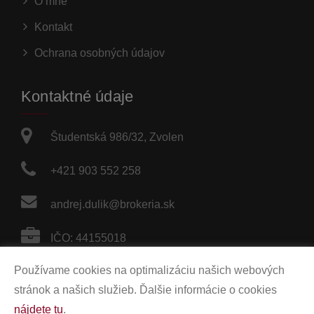
O mne
Kontakt
Ochrana osobných údajov
Kontaktné údaje
Študentská 986/32, Zvolen
+421 903 552 258
andrej.dulik@brokeria.sk
IČO: 44155018
Používame cookies na optimalizáciu našich webových
Sociálne siete
stránok a našich služieb. Ďalšie informácie o cookies
nájdete tu
.